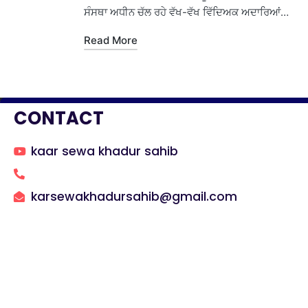
ਸੰਸਥਾ ਅਧੀਨ ਚੱਲ ਰਹੇ ਵੱਖ-ਵੱਖ ਵਿੱਦਿਅਕ ਅਦਾਰਿਆਂ…
Read More
CONTACT
kaar sewa khadur sahib
karsewakhadursahib@gmail.com